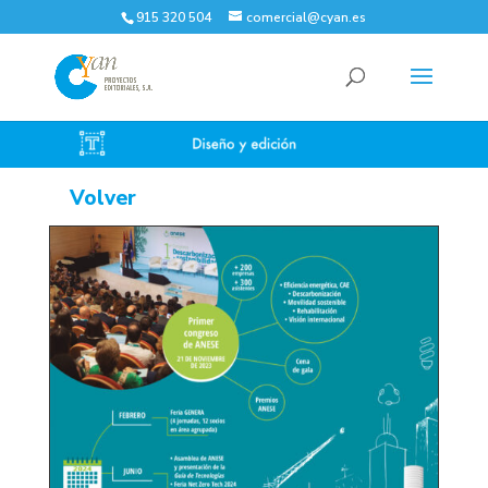
915 320 504
comercial@cyan.es
Volver