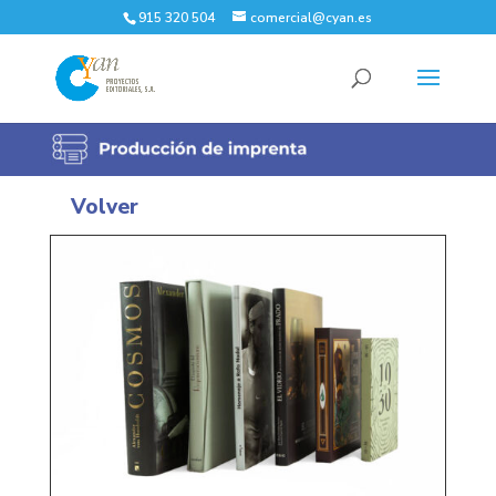
915 320 504
comercial@cyan.es
Volver