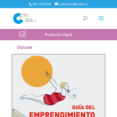
915 320 504
comercial@cyan.es
Volver