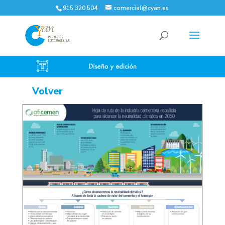
915 320 504
comercial@cyan.es
Volver