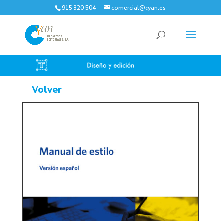
915 320 504
comercial@cyan.es
Volver