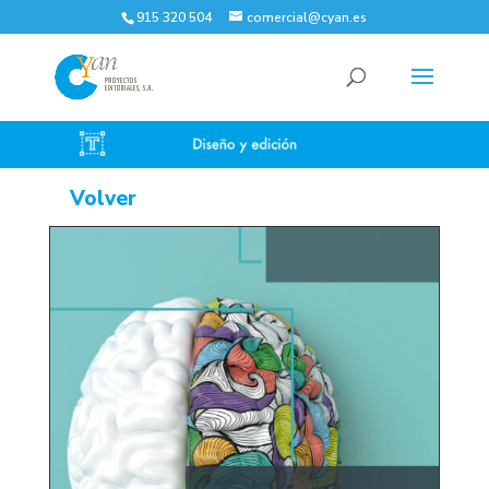
915 320 504
comercial@cyan.es
Volver