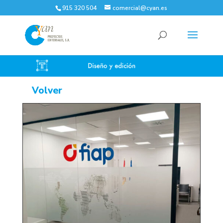
915 320 504
comercial@cyan.es
Volver